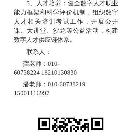
5、人才培养
：健全数字人才职业
能力框架
和科学评价机制，组织数字
人才相关培训
考试
工作，开展
公开
课、
大讲堂、
沙龙
等公益活动，
构建
数字人才供应链
体系
。
联系人：
龚老师：
010-
60738224
18210130830
潘老师：
010-
60738219
15001116997