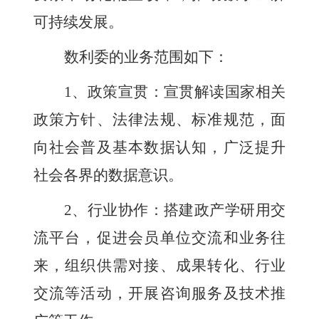
可持续发展。
数利委
的业务范围
如下
：
1、
政策宣贯：
宣贯解读
国家
相关
政策
方针、
法律法规、标准规范
，
面
向社会普及基本数据认知，广泛提升
社会各界的数据意识
。
2、
行业
协作
：搭建
政产学研用
交
流平台，促进会员
单位
交流和业务往
来，组织
供需对接
、
成果转化、行业
交流等活动
，开展咨询服务及技术推